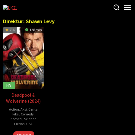
Loncat
ke
konten
Direktur:
Shawn Levy
7.6
128 min
HD
Deadpool &
Wolverine (2024)
Action
,
Aksi
,
Cerita
Fiksi
,
Comedy
,
Komedi
,
Science
Fiction
,
USA
24
Shawn