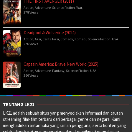
THE FIRST AVENGER (2011)
Action
,
Adventure
,
Science Fiction
,
War
,
278 Views
Deadpool & Wolverine (2024)
Action
,
Aksi
,
Cerita Fiksi
,
Comedy
,
Komedi
,
Science Fiction
,
USA
276 Views
Captain America: Brave New World (2025)
Action
,
Adventure
,
Fantasy
,
Science Fiction
,
USA
266 Views
TENTANG LK21
LK21 adalah sebuah situs yang menyediakan informasi dan tautan
streaming film-film terbaru dari berbagai genre dan negara. Kami
menghadirkan antarmuka yang ramah pengguna, serta konten yang
selalu diperbarui agar pengunjung dapat menikmati pengalaman