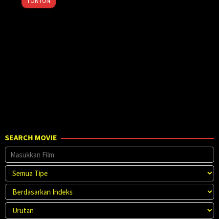
TONTON
Jul
Levy
2024
SEARCH MOVIE