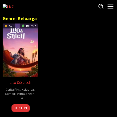
Loncat
ke
konten
Genre: Keluarga
7.2
108 min
Lilo & Stitch
Cerita Fiksi
,
Keluarga
,
Komedi
,
Petualangan
,
USA
17
Dean
TONTON
May
Fleischer