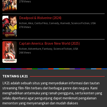
278 Views
Deadpool & Wolverine (2024)
Action
,
Aksi
,
Cerita Fiksi
,
Comedy
,
Komedi
,
Science Fiction
,
USA
276 Views
Captain America: Brave New World (2025)
Action
,
Adventure
,
Fantasy
,
Science Fiction
,
USA
266 Views
TENTANG LK21
LK21 adalah sebuah situs yang menyediakan informasi dan tautan
streaming film-film terbaru dari berbagai genre dan negara. Kami
menghadirkan antarmuka yang ramah pengguna, serta konten yang
selalu diperbarui agar pengunjung dapat menikmati pengalaman
menonton yang menyenangkan dan mudah diakses