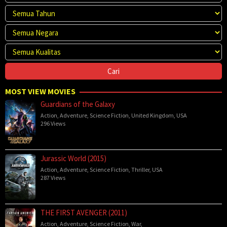
MOST VIEW MOVIES
Guardians of the Galaxy
Action
,
Adventure
,
Science Fiction
,
United Kingdom
,
USA
296 Views
Jurassic World (2015)
Action
,
Adventure
,
Science Fiction
,
Thriller
,
USA
287 Views
THE FIRST AVENGER (2011)
Action
,
Adventure
,
Science Fiction
,
War
,