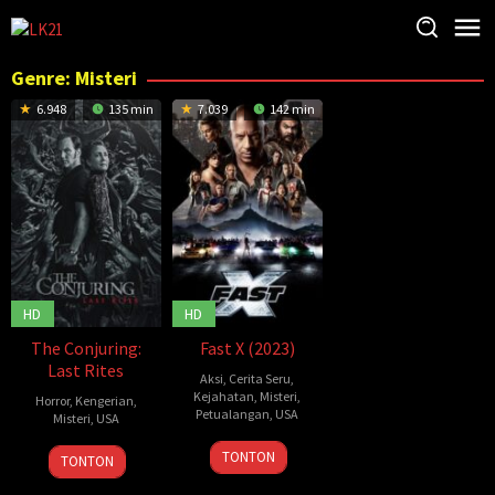
Loncat
ke
konten
Genre: Misteri
6.948
135 min
7.039
142 min
HD
HD
The Conjuring:
Fast X (2023)
Last Rites
Aksi
,
Cerita Seru
,
Kejahatan
,
Misteri
,
Horror
,
Kengerian
,
Petualangan
,
USA
Misteri
,
USA
17
Louis
3
Michael
TONTON
TONTON
May
Leterrier
Sep
Chaves