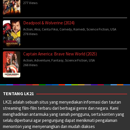
277 Views
Deadpool & Wolverine (2024)
Action
,
Aksi
,
Cerita Fiksi
,
Comedy
,
Komedi
,
Science Fiction
,
USA
276 Views
Captain America: Brave New World (2025)
Action
,
Adventure
,
Fantasy
,
Science Fiction
,
USA
266 Views
TENTANG LK21
LK21 adalah sebuah situs yang menyediakan informasi dan tautan
streaming film-film terbaru dari berbagai genre dan negara. Kami
menghadirkan antarmuka yang ramah pengguna, serta konten yang
selalu diperbarui agar pengunjung dapat menikmati pengalaman
menonton yang menyenangkan dan mudah diakses