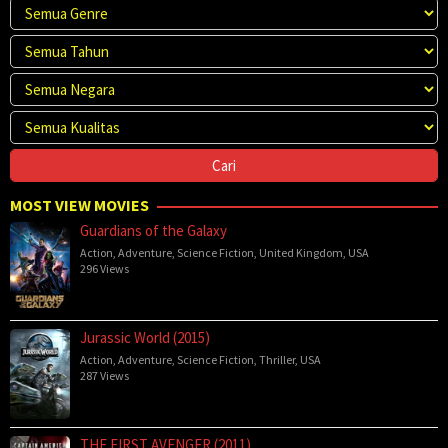
MOST VIEW MOVIES
Guardians of the Galaxy
Action
,
Adventure
,
Science Fiction
,
United Kingdom
,
USA
296 Views
Jurassic World (2015)
Action
,
Adventure
,
Science Fiction
,
Thriller
,
USA
287 Views
THE FIRST AVENGER (2011)