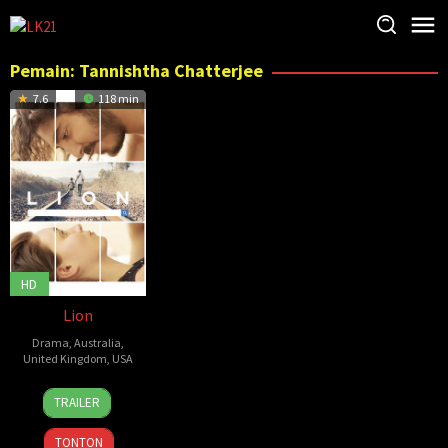
Loncat
ke
konten
Pemain:
Tannishtha Chatterjee
7.6
118 min
HD
Lion
Drama
,
Australia
,
United Kingdom
,
USA
24
Garth
TRAILER
Nov
Davis
,
2016
Guy
TONTON