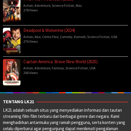
Action
,
Adventure
,
Science Fiction
,
War
,
278 Views
Deadpool & Wolverine (2024)
Action
,
Aksi
,
Cerita Fiksi
,
Comedy
,
Komedi
,
Science Fiction
,
USA
276 Views
Captain America: Brave New World (2025)
Action
,
Adventure
,
Fantasy
,
Science Fiction
,
USA
266 Views
TENTANG LK21
LK21 adalah sebuah situs yang menyediakan informasi dan tautan
streaming film-film terbaru dari berbagai genre dan negara. Kami
menghadirkan antarmuka yang ramah pengguna, serta konten yang
selalu diperbarui agar pengunjung dapat menikmati pengalaman